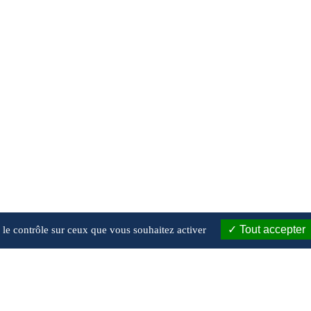
Tout accepter
e le contrôle sur ceux que vous souhaitez activer
IENS UTILES
lan du site
entions légales
olitique de confidentialité