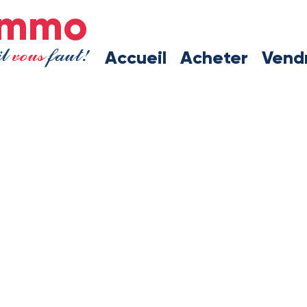
immo
il
vous
faut!
Accueil
Acheter
Vend