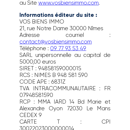
au Site
www.vosbiensimmo.com
.
Informations éditeur du site :
VOS BIENS IMMO
21, rue Notre Dame 30000 Nîmes
Adresse courriel :
contact@vosbiensimmo.com
Téléphone :
09 77 93 53 49
SARL unipersonnelle au capital de
5000,00 euros
SIRET : 94858159000015
RCS : NIMES B 948 581 590
CODE APE : 6831Z
TVA INTRACOMMUNAUTAIRE : FR
07948581590
RCP : MMA IARD 14 Bd Marie et
Alexandre Oyon 72030 Le Mans
CEDEX 9
CARTE T : CPI
30022023000000014