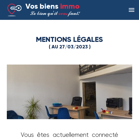
Panneau de gestion des cookies
Vos biens
immo
menu
Le bien qu'il
vous
faut!
MENTIONS LÉGALES
( AU 27/03/2023 )
Vous êtes actuellement connecté